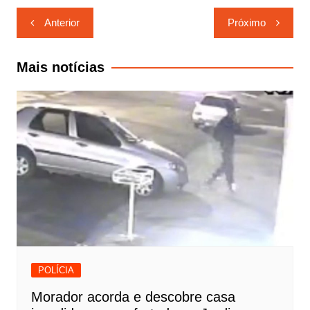
Navegação
Anterior
Próximo
de
Post
Mais notícias
POLÍCIA
Morador acorda e descobre casa