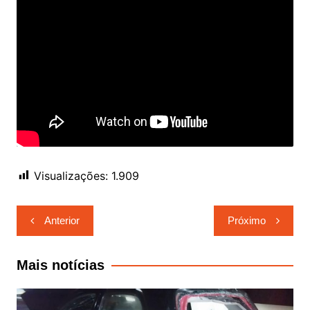
Visualizações:
1.909
Navegação
Anterior
Próximo
de
Post
Mais notícias