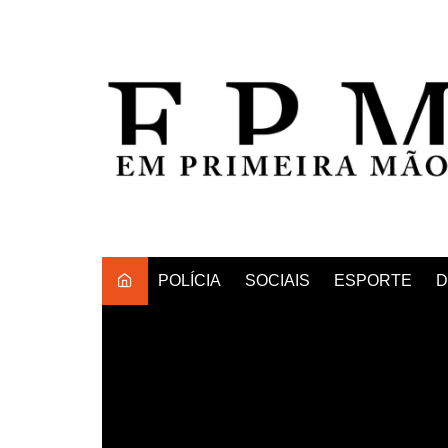
Ir
para
o
conteúdo
POLÍCIA
SOCIAIS
ESPORTE
D