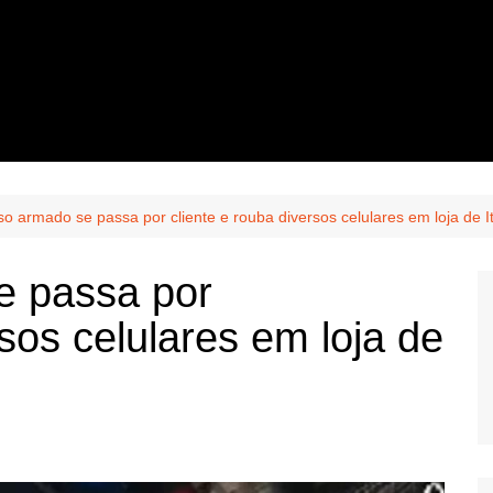
o armado se passa por cliente e rouba diversos celulares em loja de I
e passa por
rsos celulares em loja de