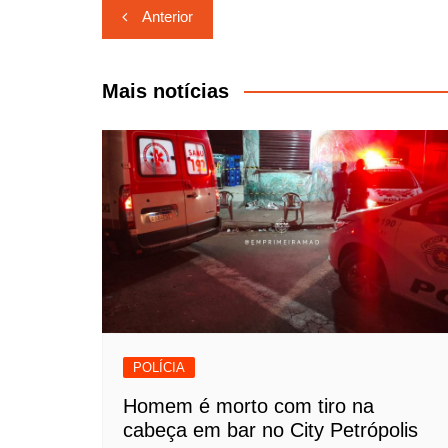
Navegação
Anterior
de
Post
Mais notícias
POLÍCIA
Homem é morto com tiro na
cabeça em bar no City Petrópolis