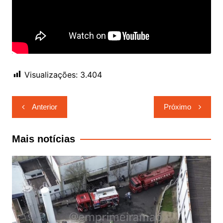
Visualizações:
3.404
Navegação
Anterior
Próximo
de
Post
Mais notícias