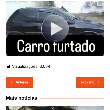
Visualizações:
3.054
Navegação
Anterior
Próximo
de
Post
Mais notícias