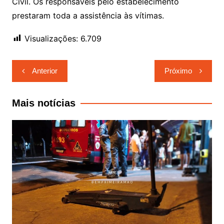
Civil. Os responsáveis pelo estabelecimento
prestaram toda a assistência às vítimas.
Visualizações:
6.709
Navegação
Anterior
Próximo
de
Post
Mais notícias