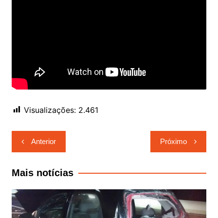
Visualizações:
2.461
Navegação
Anterior
Próximo
de
Post
Mais notícias