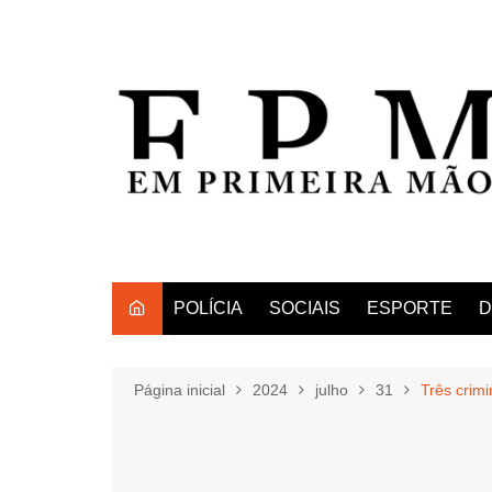
Ir
para
o
conteúdo
POLÍCIA
SOCIAIS
ESPORTE
D
Página inicial
2024
julho
31
Três crim