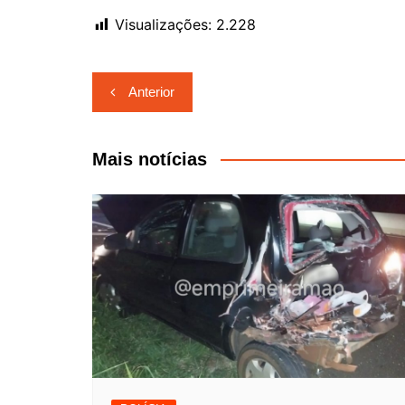
Visualizações:
2.228
Navegação
Anterior
de
Post
Mais notícias