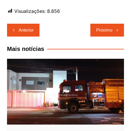
Visualizações:
8.856
Navegação
Anterior
Próximo
de
Post
Mais notícias