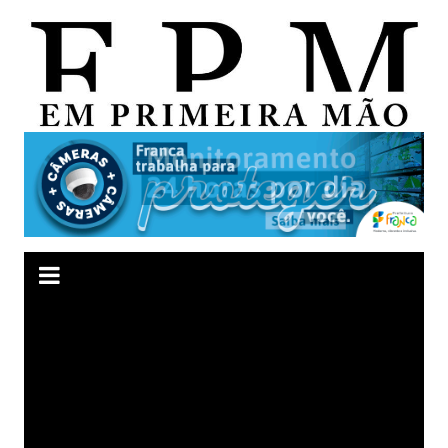
Ir
para
o
conteúdo