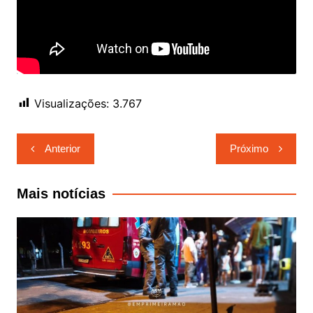
Visualizações:
3.767
Navegação
Anterior
Próximo
de
Post
Mais notícias