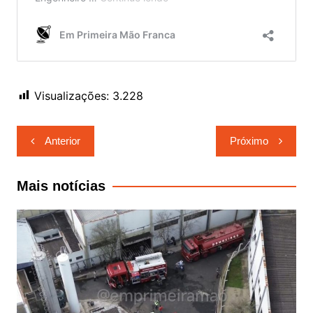
Visualizações:
3.228
Navegação
Anterior
Próximo
de
Post
Mais notícias