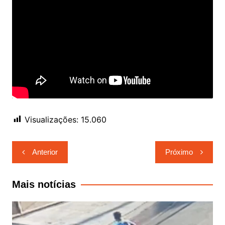
Visualizações:
15.060
Navegação
Anterior
Próximo
de
Post
Mais notícias