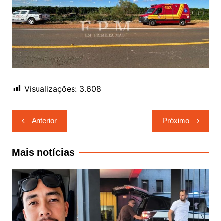
Visualizações:
3.608
Navegação
Anterior
Próximo
de
Post
Mais notícias