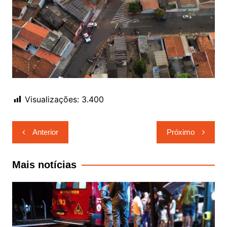
Visualizações:
3.400
Navegação
Anterior
Próximo
de
Post
Mais notícias