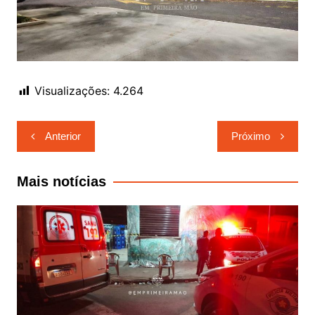
Visualizações:
4.264
Navegação
Anterior
Próximo
de
Post
Mais notícias