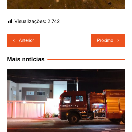
Visualizações:
2.742
Navegação
Anterior
Próximo
de
Post
Mais notícias