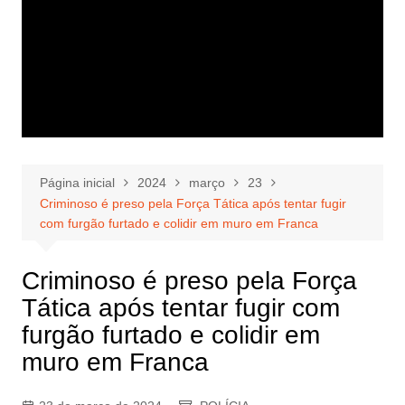
Página inicial
2024
março
23
Criminoso é preso pela Força Tática após tentar fugir
com furgão furtado e colidir em muro em Franca
Criminoso é preso pela Força
Tática após tentar fugir com
furgão furtado e colidir em
muro em Franca