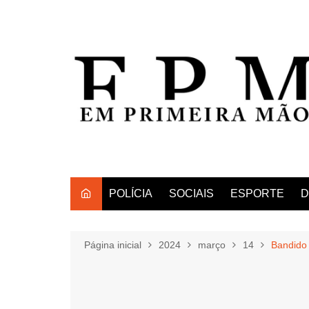
Ir
para
o
conteúdo
POLÍCIA
SOCIAIS
ESPORTE
D
Página inicial
2024
março
14
Bandido 