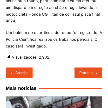
anunciou o roubo, para intimidar a vítima efetuou
um disparo em direção ao chão e fugiu levando a
motocicleta Honda CG Titan de cor azul placa final
4F24.
Um boletim de ocorrência de roubo foi registrado. A
Polícia Científica realizou os trabalhos periciais. O
caso será investigado.
Visualizações:
2.902
Navegação
Anterior
Próximo
de
Post
Mais notícias