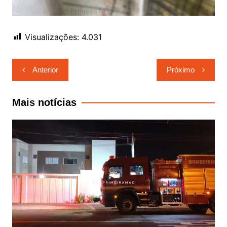
Visualizações:
4.031
Navegação
Anterior
Próximo
de
Post
Mais notícias