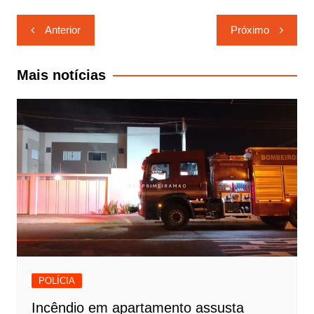
Navegação
Anterior
Próximo
de
Post
Mais notícias
POLÍCIA
Incêndio em apartamento assusta