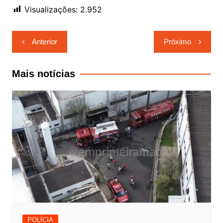
Visualizações:
2.952
Navegação
Anterior
Próximo
de
Post
Mais notícias
POLÍCIA