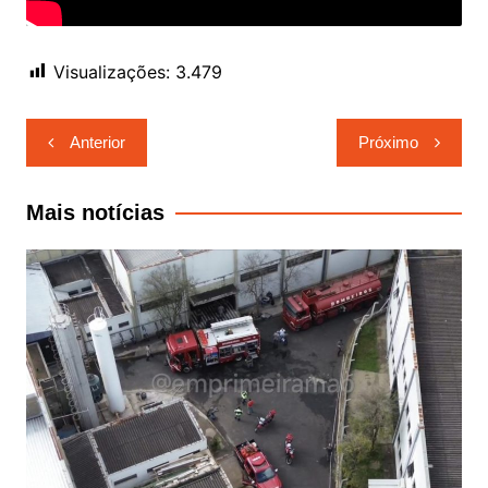
Visualizações:
3.479
Navegação
Anterior
Próximo
de
Post
Mais notícias