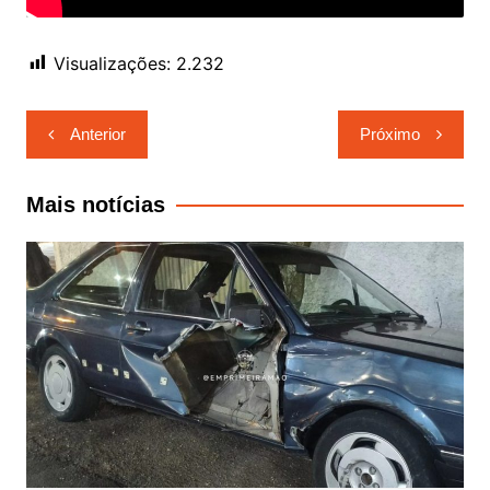
Visualizações:
2.232
Navegação
Anterior
Próximo
de
Post
Mais notícias