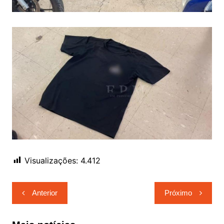
Visualizações:
4.412
Navegação
Anterior
Próximo
de
Post