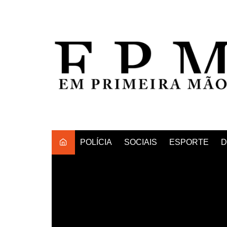
Ir
para
o
conteúdo
POLÍCIA
SOCIAIS
ESPORTE
D