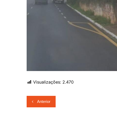
Visualizações:
2.470
Navegação
Anterior
de