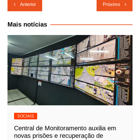
Navegação
Anterior
Próximo
de
Post
Mais notícias
SOCIAIS
Central de Monitoramento auxilia em
novas prisões e recuperação de