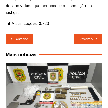
dos indivíduos que permanece à disposição da
justiça.
Visualizações:
3.723
Navegação
Anterior
Próximo
de
Post
Mais notícias