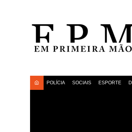
Ir
para
o
conteúdo
POLÍCIA
SOCIAIS
ESPORTE
D