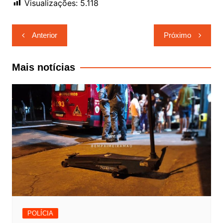
Visualizações:
5.118
Navegação
Anterior
Próximo
de
Post
Mais notícias
POLÍCIA