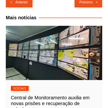
Navegação
Anterior
Próximo
de
Post
Mais notícias
SOCIAIS
Central de Monitoramento auxilia em
novas prisões e recuperação de