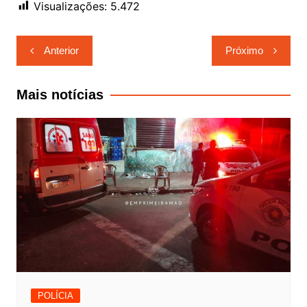
Visualizações:
5.472
Navegação
Anterior
Próximo
de
Post
Mais notícias
POLÍCIA