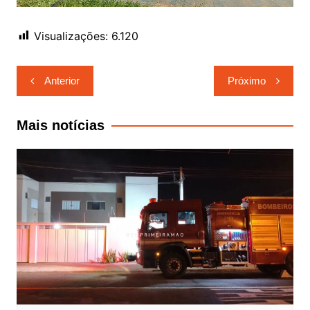
Visualizações:
6.120
Navegação
Anterior
Próximo
de
Post
Mais notícias