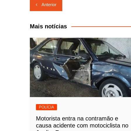
Navegação
Anterior
de
Post
Mais notícias
POLÍCIA
Motorista entra na contramão e
causa acidente com motociclista no