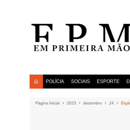
Ir
para
o
conteúdo
POLÍCIA
SOCIAIS
ESPORTE
D
Página inicial
2023
dezembro
24
Expl