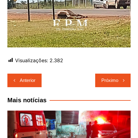
Visualizações:
2.382
Navegação
Anterior
Próximo
de
Post
Mais notícias