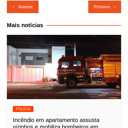
Navegação
Anterior
Próximo
de
Post
Mais notícias
POLÍCIA
Incêndio em apartamento assusta
vizinhos e mobiliza bombeiros em