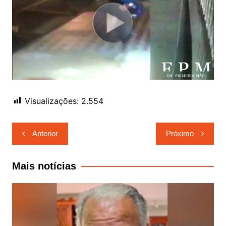
Visualizações:
2.554
Navegação
Anterior
Próximo
de
Post
Mais notícias