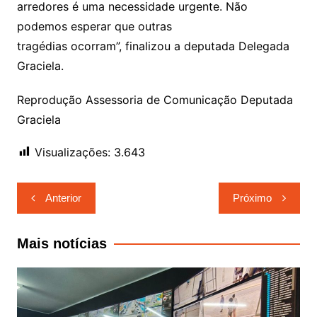
arredores é uma necessidade urgente. Não
podemos esperar que outras
tragédias ocorram”, finalizou a deputada Delegada
Graciela.
Reprodução Assessoria de Comunicação Deputada
Graciela
Visualizações:
3.643
Navegação
Anterior
Próximo
de
Post
Mais notícias