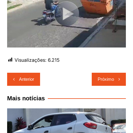
Visualizações:
6.215
Navegação
Anterior
Próximo
de
Post
Mais notícias