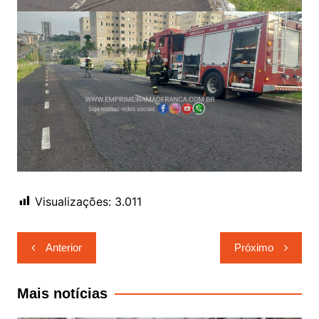
Visualizações:
3.011
Navegação
Anterior
Próximo
de
Post
Mais notícias