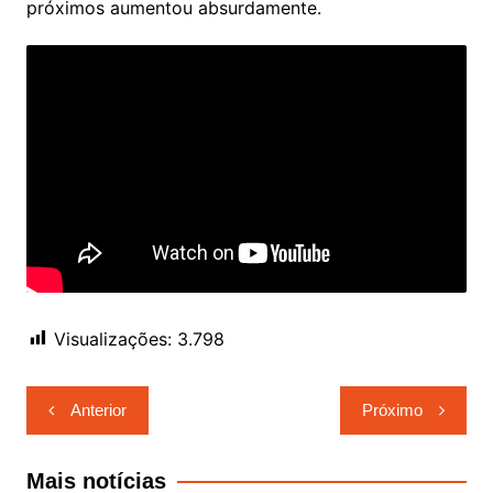
próximos aumentou absurdamente.
Visualizações:
3.798
Navegação
Anterior
Próximo
de
Post
Mais notícias