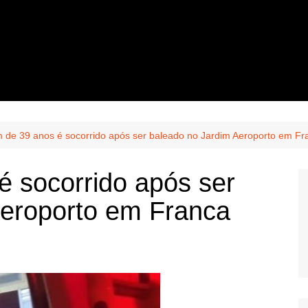
de 39 anos é socorrido após ser baleado no Jardim Aeroporto em Fr
 socorrido após ser
Aeroporto em Franca