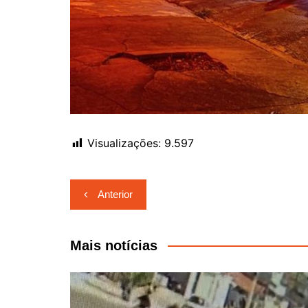
Visualizações:
9.597
Navegação
Anterior
de
Post
Mais notícias