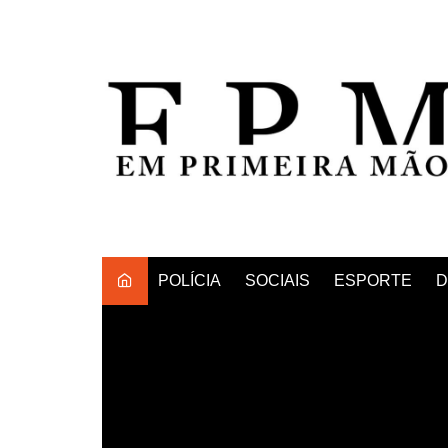
Ir
para
o
conteúdo
POLÍCIA
SOCIAIS
ESPORTE
D