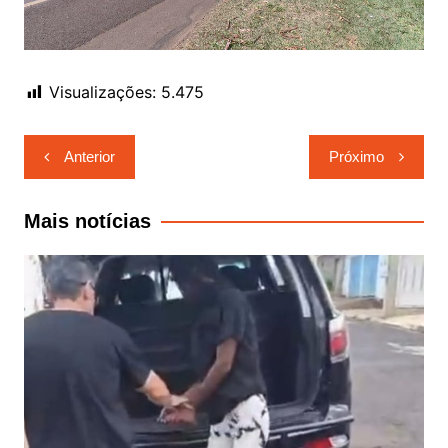
Visualizações:
5.475
Navegação
Anterior
Próximo
de
Post
Mais notícias