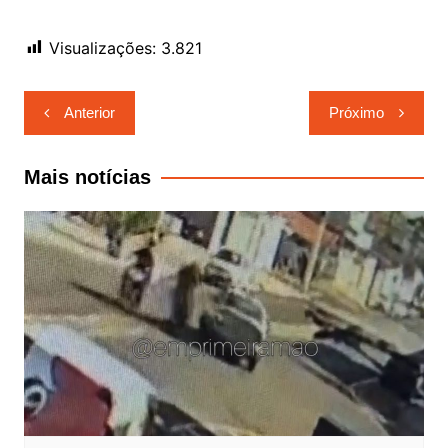
Visualizações:
3.821
Navegação
Anterior
Próximo
de
Post
Mais notícias