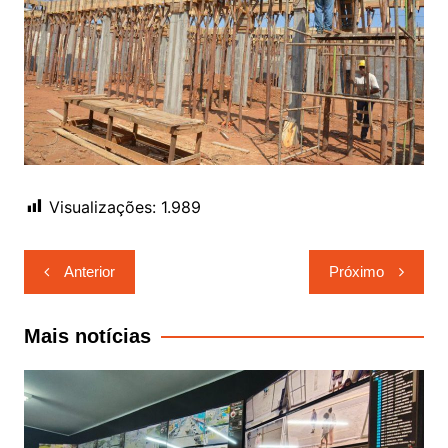
Visualizações:
1.989
Navegação
Anterior
Próximo
de
Post
Mais notícias