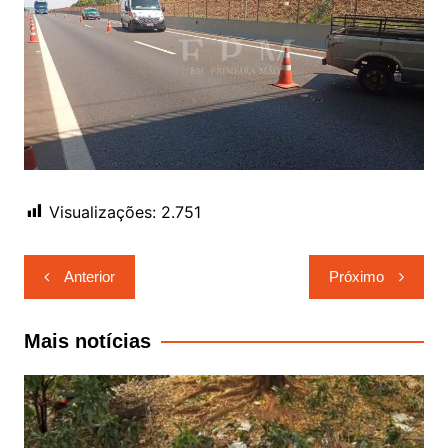
Visualizações:
2.751
Navegação
Anterior
Próximo
de
Post
Mais notícias