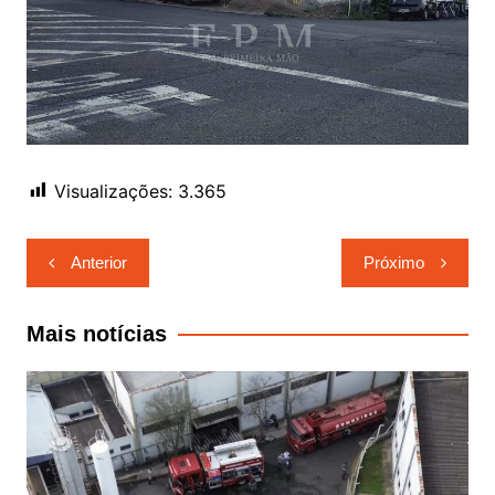
Visualizações:
3.365
Navegação
Anterior
Próximo
de
Post
Mais notícias