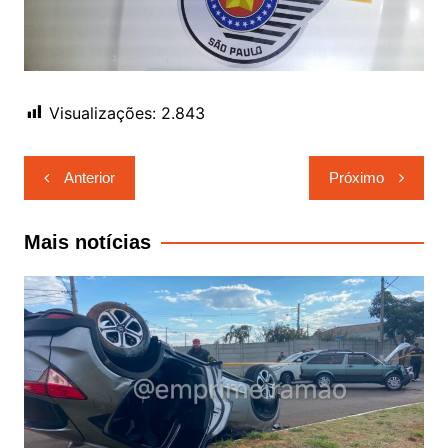
Visualizações:
2.843
Navegação
Anterior
Próximo
de
Post
Mais notícias