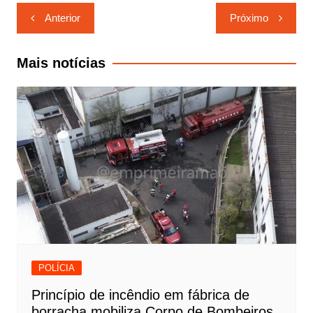
Navegação
Anterior
Próximo
de
Post
Mais notícias
POLÍCIA
Princípio de incêndio em fábrica de
borracha mobiliza Corpo de Bombeiros