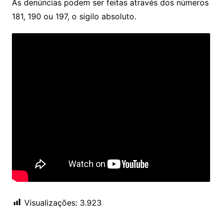
As denúncias podem ser feitas através dos números
181, 190 ou 197, o sigilo absoluto.
Visualizações:
3.923