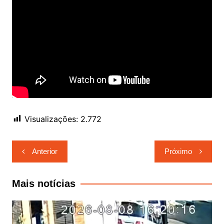
Visualizações:
2.772
Navegação
Anterior
Próximo
de
Post
Mais notícias