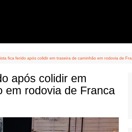
ista fica ferido após colidir em traseira de caminhão em rodovia de Fr
ido após colidir em
o em rodovia de Franca